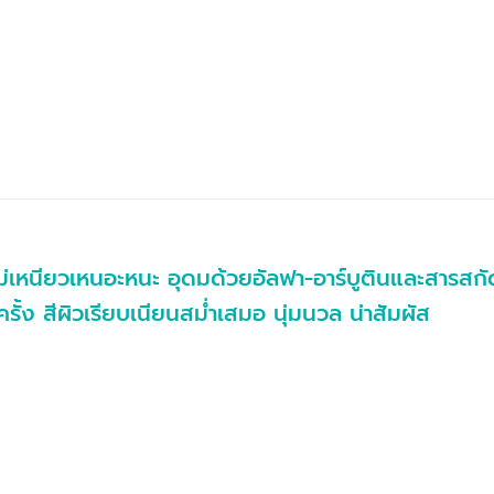
ม่เหนียวเหนอะหนะ อุดมด้วยอัลฟา-อาร์บูตินและสารสกัดจ
ั้ง สีผิวเรียบเนียนสม่ำเสมอ นุ่มนวล น่าสัมผัส