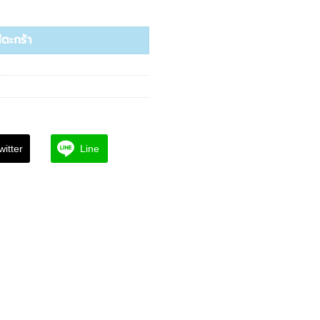
g Plus Cream ชิ้น
่ตะกร้า
witter
Line