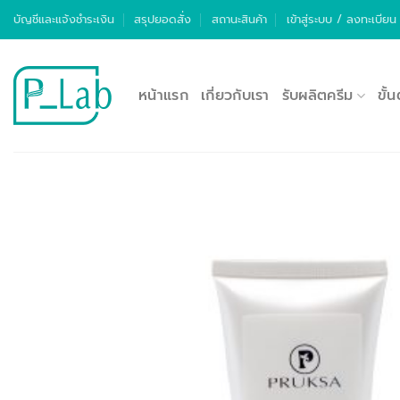
ข้าม
บัญชีและแจ้งชำระเงิน
สรุปยอดสั่ง
สถานะสินค้า
เข้าสู่ระบบ / ลงทะเบียน
ไป
ยัง
เนื้อหา
หน้าแรก
เกี่ยวกับเรา
รับผลิตครีม
ขั้