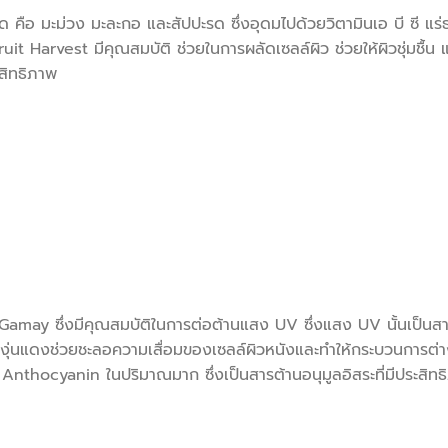
ือ มะม่วง มะละกอ และสัปปะรด ซึ่งอุดมไปด้วยวิตามินเอ บี ซี แ
Fruit Harvest มีคุณสมบัติ ช่วยในการผลัดเซลล์ผิว ช่วยให้ผิวชุ่มชื้น 
ะสิทธิภาพ
may ซึ่งมีคุณสมบัติในการต่อต้านแสง UV ซึ่งแสง UV นั้นเป็นสา
นแดงช่วยชะลอความเสื่อมของเซลล์ผิวหนังและทำให้กระบวนการต่าง
ร Anthocyanin ในปริมาณมาก ซึ่งเป็นสารต้านอนุมูลอิสระที่มีประสิท