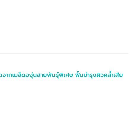
ากเมล็ดองุ่นสายพันธุ์พิเศษ ฟื้นบำรุงผิวคล้ำเสีย