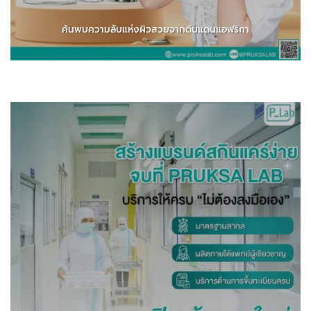
ค้นพบความลับแห่งผิวสวยจากดินแดนแอฟริกา