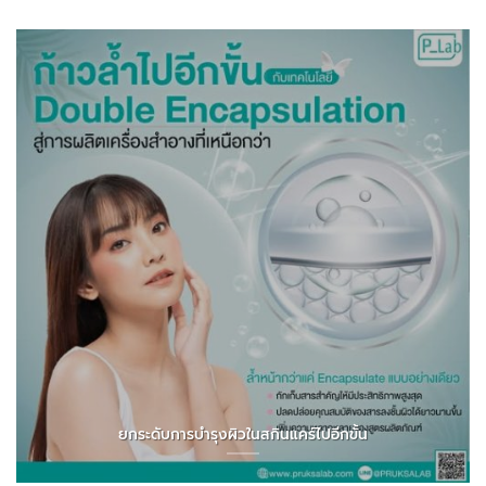
ยกระดับการบำรุงผิวในสกินแคร์ไปอีกขั้น