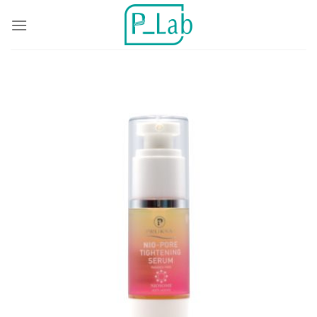
ข้าม
ไป
ยัง
เนื้อหา