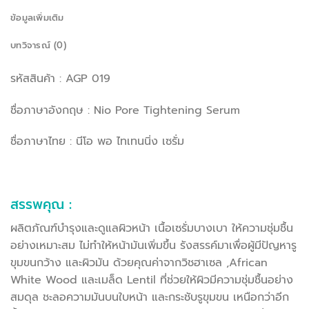
ข้อมูลเพิ่มเติม
บทวิจารณ์ (0)
รหัสสินค้า : AGP 019
ชื่อภาษาอังกฤษ : Nio Pore Tightening Serum
ชื่อภาษาไทย : นีโอ พอ ไทเทนนิ่ง เซรั่ม
สรรพคุณ :
ผลิตภัณฑ์บำรุงและดูแลผิวหน้า เนื้อเซรั่มบางเบา ให้ความชุ่มชื้น
อย่างเหมาะสม ไม่ทำให้หน้ามันเพิ่มขึ้น รังสรรค์มาเพื่อผู้มีปัญหารู
ขุมขนกว้าง และผิวมัน ด้วยคุณค่าจากวิชฮาเซล ,African
White Wood และเมล็ด Lentil ที่ช่วยให้ผิวมีความชุ่มชื้นอย่าง
สมดุล ชะลอความมันบนใบหน้า และกระชับรูขุมขน เหนือกว่าอีก