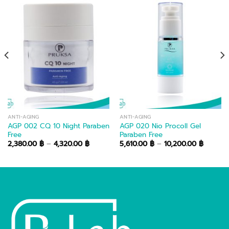
00 ฿
h
00 ฿
ANTI-AGING
ANTI-AGING
AGP 002 CQ 10 Night Paraben
AGP 020 Nio Procoll Gel
Free
Paraben Free
Price
Price
2,380.00
฿
–
4,320.00
฿
5,610.00
฿
–
10,200.00
฿
range:
range:
2,380.00 ฿
5,610.0
through
throug
4,320.00 ฿
10,200.