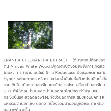
ENANTIA CHLORANTHA EXTRACT : ได้มาจากเปลือกของ
ต้น African White Wood มีคุณสมบัติช่วยยับยั้งการเกิดสิว
โดยลดการทำงานเอนไซม์ 5- α Reductase ซึ่งช่วยลดการเกิด
Hyper-seborrhea หรือภาวะต่อมน้ำมันในชั้นผิวหนังผลิตน้ำมัน
มากเกินไป เนื่องจากฮอร์โมนเทสโทสเตอโรนเปลี่ยนเป็นฮอร์โมน
DHT ทำให้ต่อมน้ำมันผลิตน้ำมันออกมาได้ปกติ ทำให้รูขุมขน
กระชับขึ้นและสิวลดลงพร้อมทั้งช่วยลดการสะสมของแบคทีเรีย
และช่วยต้านอักเสบ นอกจากนี้ยังช่วยต้านอนุมูลอิสระ ทำให้ผิว
สุขภาพดีมากขึ้น