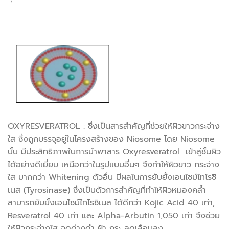
OXYRESVERATROL : ซึ่งเป็นสารสำคัญที่ช่วยให้ผิวขาวกระจ่าง
ใส ซึ่งถูกบรรจุอยู่ในโครงสร้างของ Niosome โดย Niosome
นั้น มีประสิทธิภาพในการนำพาสาร Oxyresveratrol เข้าสู่ชั้นผิว
ได้อย่างดีเยี่ยม เหนือกว่าในรูปแบบอื่นๆ จึงทำให้ผิวขาว กระจ่าง
ใส มากกว่า Whitening ตัวอื่น มีผลในการยับยั้งเอนไซม์ไทโรซิ
เนส (Tyrosinase) ซึ่งเป็นตัวการสำคัญที่ทำให้ผิวหมองคล้ำ
สามารถยับยั้งเอนไซม์ไทโรซิเนส ได้ดีกว่า Kojic Acid 40 เท่า,
Resveratrol 40 เท่า และ Alpha-Arbutin 1,050 เท่า จึงช่วย
ให้ผิวกระจ่างใส จุดด่างดำ ฝ้า กระ ลดเลือนลง