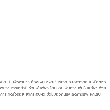
น
ด เป็นพืชหายาก ซึ่งจะพบเฉพาะที่บริเวณทะเลทางตอนเหนือของ
 สารเหล่านี้ ช่วยฟื้นฟูผิว โดยช่วยเพิ่มความชุ่มชื้นแก่ผิว ช่วย
ลอการเกิดริ้วรอย ยกกระชับผิว ช่วยป้องกันและลดการแพ้ อักเสบ