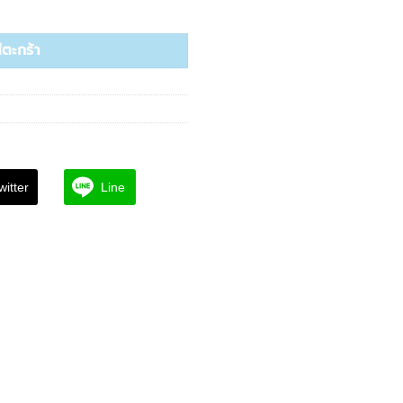
10,200.00 ฿
 Paraben Free ชิ้น
่ตะกร้า
witter
Line