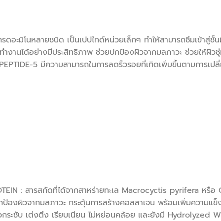
อะมิโนหลายชนิด เป็นเปปไทด์หน่วยเล็กๆ ทำให้สามารถซึมเข้าสู่ชั้นผ
ำงานได้อย่างมีประสิทธิภาพ ช่วยปกป้องผิวจากมลภาวะ ช่วยให้ผิวชุ่มช
TIDE-5 มีความสามารถในการลดริ้วรอยที่เกิดเพิ่มขึ้นตามการเปลี
ารสกัดที่ได้จากสาหร่ายทะเล Macrocyctis pyrifera หรือ Gia
 ปกป้องผิวจากมลภาวะ กระตุ้นการสร้างคอลลาเจน พร้อมเพิ่มความแข
กระชับ เต่งตึง เรียบเนียน ไม่หย่อนคล้อย และยังมี Hydrolyzed 