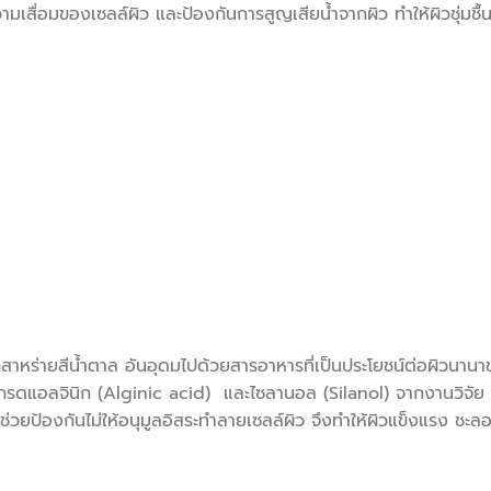
มเสื่อมของเซลล์ผิว และป้องกันการสูญเสียน้ำจากผิว ทำให้ผิวชุ่มชื้
ีน้ำตาล อันอุดมไปด้วยสารอาหารที่เป็นประโยชน์ต่อผิวนานาชนิ
รดแอลจินิก (Alginic acid) และไซลานอล (Silanol) จากงานวิจัย พบว่า
ช่วยป้องกันไม่ให้อนุมูลอิสระทำลายเซลล์ผิว จึงทำให้ผิวแข็งแรง ชะ