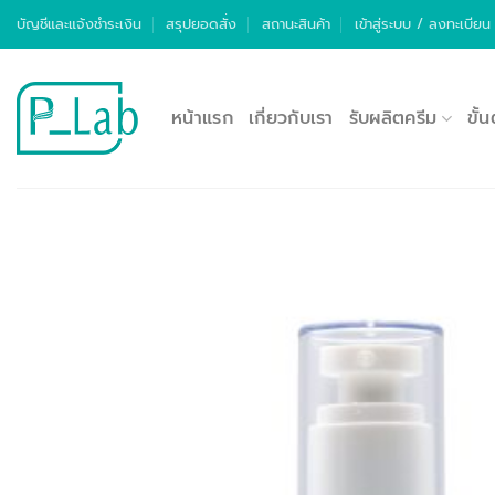
ข้าม
บัญชีและแจ้งชำระเงิน
สรุปยอดสั่ง
สถานะสินค้า
เข้าสู่ระบบ / ลงทะเบียน
ไป
ยัง
เนื้อหา
หน้าแรก
เกี่ยวกับเรา
รับผลิตครีม
ขั้