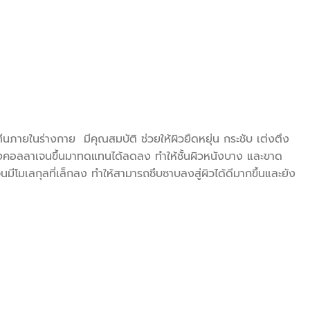
ภายในร่างกาย มีคุณสมบัติ ช่วยให้ผิวยืดหยุ่น กระชับ เต่งตึง
้างคอลลาเจนขึ้นมาทดแทนได้ลดลง ทำให้ชั้นผิวหนังบาง และขาด
โมเลกุลที่เล็กลง ทำให้สามารถซึบซาบลงสู่ผิวได้ดีมากขึ้นและยัง