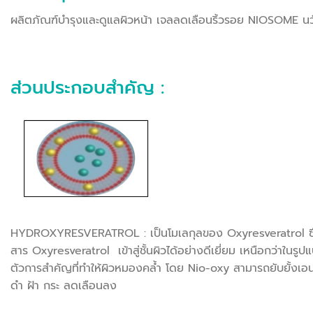
ผลิตภัณฑ์บำรุงและดูแลผิวหน้า เจลลดเลือนริ้วรอย NIOSOME นวั
ส่วนประกอบสำคัญ :
HYDROXYRESVERATROL : เป็นโมเลกุลของ Oxyresveratrol ซึ่งเป
สาร Oxyresveratrol เข้าสู่ชั้นผิวได้อย่างดีเยี่ยม เหนือกว่าในร
ตัวการสำคัญที่ทำให้ผิวหมองคล้ำ โดย Nio-oxy สามารถยับยั้งเอนไ
ดำ ฝ้า กระ ลดเลือนลง