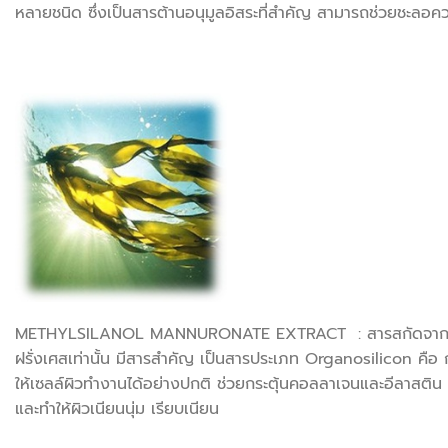
หลายชนิด ซึ่งเป็นสารต้านอนุมูลอิสระที่สำคัญ สามารถช่วยชะลอควา
METHYLSILANOL MANNURONATE EXTRACT : สารสกัดจากสาหร่ายส
ฝรั่งเศสเท่านั้น มีสารสำคัญ เป็นสารประเภท Organosilicon คือ ก
ให้เซลล์ผิวทำงานได้อย่างปกติ ช่วยกระตุ้นคอลลาเจนและอีลาสติน 
และทำให้ผิวเนียนนุ่ม เรียบเนียน