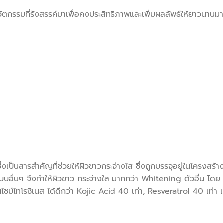
ตกรรมที่รังสรรค์มาเพื่อคงประสิทธิภาพและเพิ่มผลลัพธ์ให้ยาวนาน
็นสารสำคัญที่ช่วยให้ผิวขาวกระจ่างใส ซึ่งถูกบรรจุอยู่ในโครงส
ูปแบบอื่นๆ จึงทำให้ผิวขาว กระจ่างใส มากกว่า Whitening ตัวอื่น โดย
ซม์ไทโรซิเนส ได้ดีกว่า Kojic Acid 40 เท่า, Resveratrol 40 เท่า 