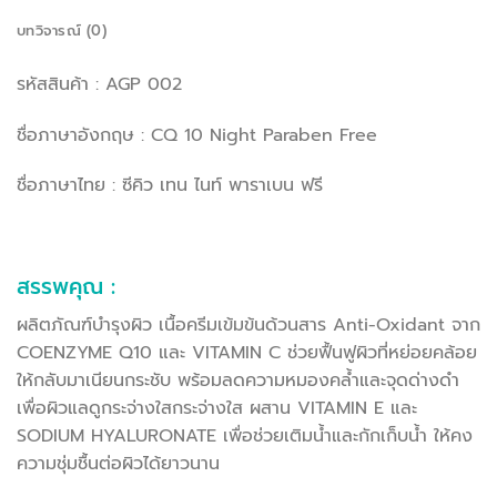
บทวิจารณ์ (0)
รหัสสินค้า : AGP 002
ชื่อภาษาอังกฤษ : CQ 10 Night Paraben Free
ชื่อภาษาไทย : ซีคิว เทน ไนท์ พาราเบน ฟรี
สรรพคุณ :
ผลิตภัณฑ์บำรุงผิว เนื้อครีมเข้มข้นด้วนสาร Anti-Oxidant จาก
COENZYME Q10 และ VITAMIN C ช่วยฟื้นฟูผิวที่หย่อยคล้อย
ให้กลับมาเนียนกระชับ พร้อมลดความหมองคล้ำและจุดด่างดำ
เพื่อผิวแลดูกระจ่างใสกระจ่างใส ผสาน VITAMIN E และ
SODIUM HYALURONATE เพื่อช่วยเติมน้ำและกักเก็บน้ำ ให้คง
ความชุ่มชื้นต่อผิวได้ยาวนาน