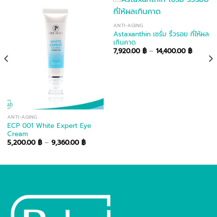
ANTI-AGING
Astaxanthin เซรั่ม ริ้วรอย ที่ให้ผล
เกินคาด
00 ฿
h
Price
7,920.00
฿
–
14,400.00
฿
00 ฿
range:
7,920.0
through
14,400.
ANTI-AGING
ECP 001 White Expert Eye
Cream
Price
5,200.00
฿
–
9,360.00
฿
range:
5,200.00 ฿
through
9,360.00 ฿