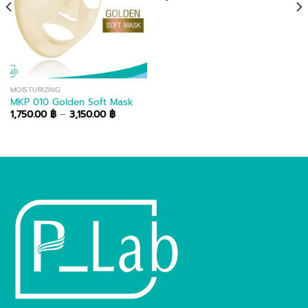
MOISTURIZING
MKP 010 Golden Soft Mask
Price
1,750.00
฿
–
3,150.00
฿
range:
1,750.00 ฿
through
3,150.00 ฿