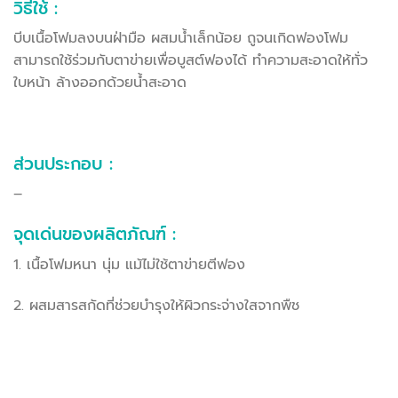
วิธีใช้ :
บีบเนื้อโฟมลงบนฝ่ามือ ผสมน้ำเล็กน้อย ถูจนเกิดฟองโฟม
สามารถใช้ร่วมกับตาข่ายเพื่อบูสต์ฟองได้ ทำความสะอาดให้ทั่ว
ใบหน้า ล้างออกด้วยน้ำสะอาด
ส่วนประกอบ :
–
จุดเด่นของผลิตภัณฑ์ :
1. เนื้อโฟมหนา นุ่ม แม้ไม่ใช้ตาข่ายตีฟอง
2. ผสมสารสกัดที่ช่วยบำรุงให้ผิวกระจ่างใสจากพืช