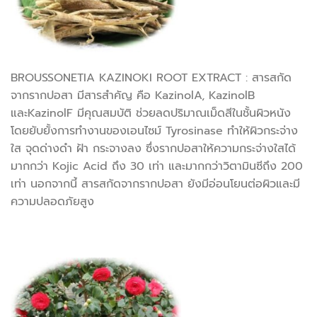
BROUSSONETIA KAZINOKI ROOT EXTRACT : สารสกัด
จากรากปอสา มีสารสำคัญ คือ KazinolA, KazinolB
และKazinolF มีคุณสมบัติ ช่วยลดปริมาณเม็ดสีในชั้นผิวหนัง
โดยยับยั้งการทำงานของเอนไซม์ Tyrosinase ทำให้ผิวกระจ่าง
ใส จุดด่างดำ ฝ้า กระจางลง ซึ่งรากปอสาให้ความกระจ่างใสได้
มากกว่า Kojic Acid ถึง 30 เท่า และมากกว่าวิตามินซีถึง 200
เท่า นอกจากนี้ สารสกัดจากรากปอสา ยังมีอ่อนโยนต่อผิวและมี
ความปลอดภัยสูง