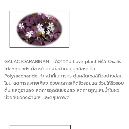
GALACTOARABINAN : ได้จากต้น Love plant หรือ Oxalis
triangularis มีสารในการต่อต้านอนุมูลอิสระ คือ
Polysaccharide ทำหน้าที่ในการกระตุ้นผลัดเซลส์ผิวอย่างอ่อน
โยน ลดการระคายเคือง ช่วยลดการเกิดริ้วรอยและช่วยให้ริ้วรอย
ตื้น แลดูจางลง ลดการอุดตันของสิว ลดการสูญเสียน้ำในผิว
ช่วยให้ผิวกระจ่างใส และดูสุขภาพดี