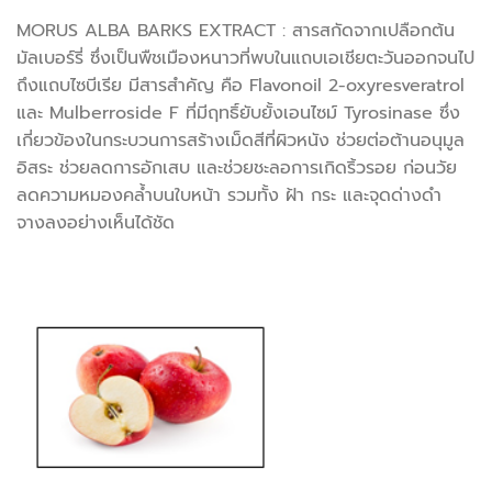
MORUS ALBA BARKS EXTRACT : สารสกัดจากเปลือกต้น
มัลเบอร์รี่ ซึ่งเป็นพืชเมืองหนาวที่พบในแถบเอเชียตะวันออกจนไป
ถึงแถบไซบีเรีย มีสารสำคัญ คือ Flavonoil 2-oxyresveratrol
และ Mulberroside F ที่มีฤทธิ์ยับยั้งเอนไซม์ Tyrosinase ซึ่ง
เกี่ยวข้องในกระบวนการสร้างเม็ดสีที่ผิวหนัง ช่วยต่อต้านอนุมูล
อิสระ ช่วยลดการอักเสบ และช่วยชะลอการเกิดริ้วรอย ก่อนวัย
ลดความหมองคล้ำบนใบหน้า รวมทั้ง ฝ้า กระ และจุดด่างดำ
จางลงอย่างเห็นได้ชัด