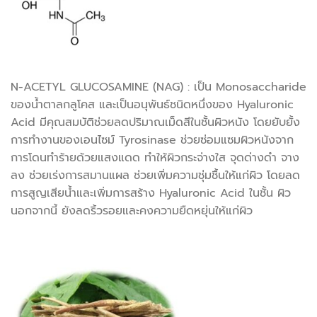
N-ACETYL GLUCOSAMINE (NAG) : เป็น Monosaccharide
ของน้ำตาลกลูโคส และเป็นอนุพันธ์ชนิดหนึ่งของ Hyaluronic
Acid มีคุณสมบัติช่วยลดปริมาณเม็ดสีในชั้นผิวหนัง โดยยับยั้ง
การทำงานของเอนไซม์ Tyrosinase ช่วยซ่อมแซมผิวหนังจาก
การโดนทำร้ายด้วยแสงแดด ทำให้ผิวกระจ่างใส จุดด่างดำ จาง
ลง ช่วยเร่งการสมานแผล ช่วยเพิ่มความชุ่มชื้นให้แก่ผิว โดยลด
การสูญเสียน้ำและเพิ่มการสร้าง Hyaluronic Acid ในชั้น ผิว
นอกจากนี้ ยังลดริ้วรอยและคงความยืดหยุ่นให้แก่ผิว