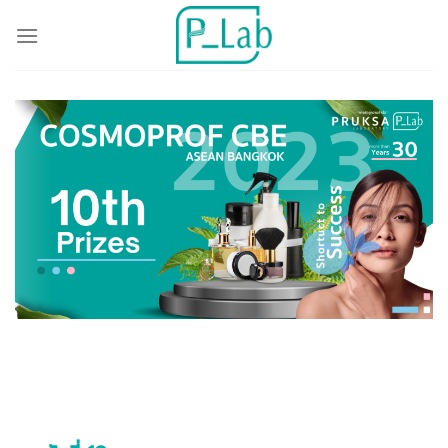
ข้าม
ไป
ยัง
เนื้อหา