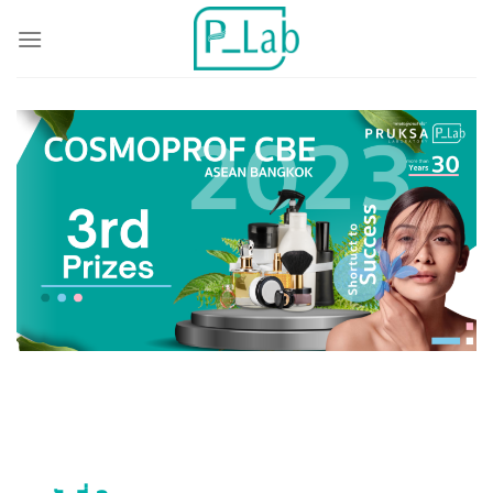
ข้าม
ไป
ยัง
เนื้อหา