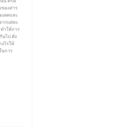
ั้น ครีม
สมของสาร
กันแดดและ
องจากแต่ละ
น ทำให้การ
ันไป ดัง
างไรให้
ันในการ