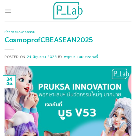
ข้าม
ไป
ยัง
เนื้อหา
ข่าวสารและกิจกรรม
CosmoprofCBEASEAN2025
POSTED ON
24 มิถุนายน 2025
BY
พฤกษา แลบบอราทอรี่
24
มิ.ย.