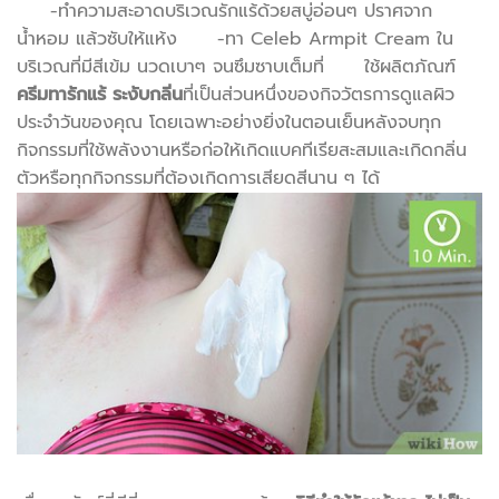
-ทำความสะอาดบริเวณรักแร้ด้วยสบู่อ่อนๆ ปราศจาก
น้ำหอม แล้วซับให้แห้ง -ทา Celeb Armpit Cream ใน
บริเวณที่มีสีเข้ม นวดเบาๆ จนซึมซาบเต็มที่ ใช้ผลิตภัณฑ์
ครีมทารักแร้ ระงับกลิ่น
ที่เป็นส่วนหนึ่งของกิจวัตรการดูแลผิว
ประจำวันของคุณ โดยเฉพาะอย่างยิ่งในตอนเย็นหลังจบทุก
กิจกรรมที่ใช้พลังงานหรือก่อให้เกิดแบคทีเรียสะสมและเกิดกลิ่น
ตัวหรือทุกกิจกรรมที่ต้องเกิดการเสียดสีนาน ๆ ได้