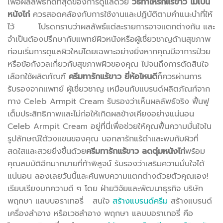
เพื่อผลลัพธ์ที่ดีที่สุดของการดูแลด้วย
วิธีทำให้รักแร้ขาว ไม่เป็น
หนังไก่
ควรสอดคล้องกับการใช้งานและปฏิบัติตามคำแนะนำที่ให้
ไว้ โปรดทราบว่าผลลัพธ์แต่ละรายการอาจแตกต่างกัน และ
จำเป็นต้องปรึกษากับแพทย์ผิวหนังหรือผู้เชี่ยวชาญด้านสุขภาพ
ก่อนเริ่มการดูแลผิวใหม่โดยเฉพาะอย่างยิ่งหากคุณมีอาการป่วย
หรือข้อกังวลเกี่ยวกับสุขภาพผิวของคุณ ไปจนถึงการตัดสินใจ
เลือกใช้ผลิตภัณฑ์
ครีมทารักแร้ขาว ยี่ห้อไหนดี
ก็ควรผ่านการ
รับรองจากแพทย์ ผู้เชี่ยวชาญ เหมือนกับแบรนด์ผลิตภัณฑ์จาก
ทาง Celeb Armpit Cream รับรองว่าเห็นผลลัพธ์จริง ฟื้นฟู
เต็มประสิทธิภาพและไม่ก่อให้เกิดผลข้างเคียงอย่างแน่นอน
Celeb Armpit Cream อยู่ที่นี่เพื่อช่วยให้คุณฟื้นความมั่นใจใน
รูปลักษณ์ใต้วงแขนของคุณ บอกลารักแร้ดำและพบกับผิวที่
สดใสและสวยยิ่งขึ้นด้วย
ครีมทารักแร้ขาว ลดตุ่มหนังไก่
พร้อม
คุณสมบัติอีกมากมายที่ท้าพิสูจน์ รับรองว่าเสริมความมั่นใจได้
แน่นอน ลองเลยวันนี้และค้นพบความแตกต่างด้วยตัวคุณเอง!
เรียบเรียงบทความดี ๆ โดย ฝ่ายวิจัยและพัฒนาธุรกิจ บริษัท
พฤกษา แลบบอราเทอรี่ สนใจ
สร้างแบรนด์ครีม
สร้างแบรนด์
เครื่องสำอาง หรือเวชสำอาง พฤกษา แลบบอราเทอรี่ คือ