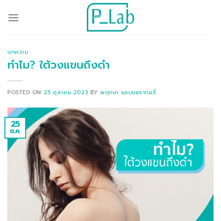
ข้าม
ไป
ยัง
เนื้อหา
บทความ
ทำไม? ใต้วงแขนถึงดำ
POSTED ON
25 ตุลาคม 2023
BY
พฤกษา แลบบอราทอรี่
25
ต.ค.