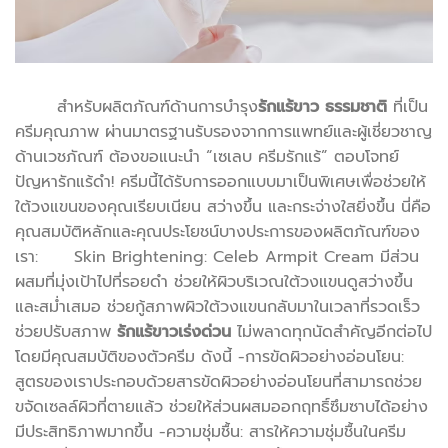
สำหรับผลิตภัณฑ์ด้านการบำรุง
รักแร้ขาว ธรรมชาติ
ที่เป็น
ครีมคุณภาพ ผ่านมาตรฐานรับรองจากการแพทย์และผู้เชี่ยวชาญ
ด้านเวชภัณฑ์ ต้องขอแนะนำ “เซเลบ ครีมรักแร้” ตอบโจทย์
ปัญหารักแร้ดำ! ครีมนี้ได้รับการออกแบบมาเป็นพิเศษเพื่อช่วยให้
ใต้วงแขนของคุณเรียบเนียน สว่างขึ้น และกระจ่างใสยิ่งขึ้น นี่คือ
คุณสมบัติหลักและคุณประโยชน์บางประการของผลิตภัณฑ์ของ
เรา: Skin Brightening: Celeb Armpit Cream มีส่วน
ผสมที่มุ่งเป้าไปที่รอยดำ ช่วยให้ผิวบริเวณใต้วงแขนดูสว่างขึ้น
และสม่ำเสมอ ช่วยกู้สภาพผิวใต้วงแขนกลับมาในเวลาที่รวดเร็ว
ช่วยปรับสภาพ
รักแร้ขาวเร่งด่วน
ไม่พลาดทุกนัดสำคัญอีกต่อไป
โดยมีคุณสมบัติของตัวครีม ดังนี้ -การขัดผิวอย่างอ่อนโยน:
สูตรของเราประกอบด้วยสารขัดผิวอย่างอ่อนโยนที่สามารถช่วย
ขจัดเซลล์ผิวที่ตายแล้ว ช่วยให้ส่วนผสมออกฤทธิ์ซึมซาบได้อย่าง
มีประสิทธิภาพมากขึ้น -ความชุ่มชื้น: สารให้ความชุ่มชื้นในครีม