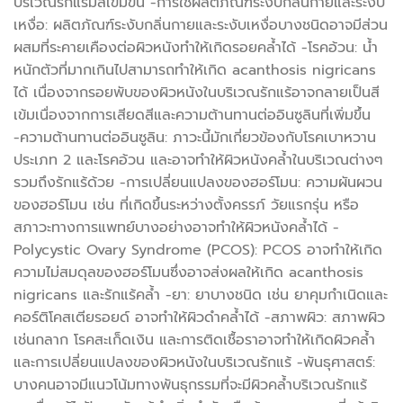
บริเวณรักแร้มีสีเข้มขึ้น -การใช้ผลิตภัณฑ์ระงับกลิ่นกายและระงับ
เหงื่อ: ผลิตภัณฑ์ระงับกลิ่นกายและระงับเหงื่อบางชนิดอาจมีส่วน
ผสมที่ระคายเคืองต่อผิวหนังทำให้เกิดรอยคล้ำได้ -โรคอ้วน: น้ำ
หนักตัวที่มากเกินไปสามารถทำให้เกิด acanthosis nigricans
ได้ เนื่องจากรอยพับของผิวหนังในบริเวณรักแร้อาจกลายเป็นสี
เข้มเนื่องจากการเสียดสีและความต้านทานต่ออินซูลินที่เพิ่มขึ้น
-ความต้านทานต่ออินซูลิน: ภาวะนี้มักเกี่ยวข้องกับโรคเบาหวาน
ประเภท 2 และโรคอ้วน และอาจทำให้ผิวหนังคล้ำในบริเวณต่างๆ
รวมถึงรักแร้ด้วย -การเปลี่ยนแปลงของฮอร์โมน: ความผันผวน
ของฮอร์โมน เช่น ที่เกิดขึ้นระหว่างตั้งครรภ์ วัยแรกรุ่น หรือ
สภาวะทางการแพทย์บางอย่างอาจทำให้ผิวหนังคล้ำได้ -
Polycystic Ovary Syndrome (PCOS): PCOS อาจทำให้เกิด
ความไม่สมดุลของฮอร์โมนซึ่งอาจส่งผลให้เกิด acanthosis
nigricans และรักแร้คล้ำ -ยา: ยาบางชนิด เช่น ยาคุมกำเนิดและ
คอร์ติโคสเตียรอยด์ อาจทำให้ผิวดำคล้ำได้ -สภาพผิว: สภาพผิว
เช่นกลาก โรคสะเก็ดเงิน และการติดเชื้อราอาจทำให้เกิดผิวคล้ำ
และการเปลี่ยนแปลงของผิวหนังในบริเวณรักแร้ -พันธุศาสตร์:
บางคนอาจมีแนวโน้มทางพันธุกรรมที่จะมีผิวคล้ำบริเวณรักแร้