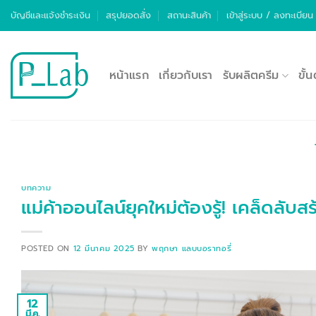
ข้าม
บัญชีและแจ้งชำระเงิน
สรุปยอดสั่ง
สถานะสินค้า
เข้าสู่ระบบ / ลงทะเบียน
ไป
ยัง
เนื้อหา
หน้าแรก
เกี่ยวกับเรา
รับผลิตครีม
ขั้
บทความ
แม่ค้าออนไลน์ยุคใหม่ต้องรู้! เคล็ดลับ
POSTED ON
12 มีนาคม 2025
BY
พฤกษา แลบบอราทอรี่
12
มี.ค.