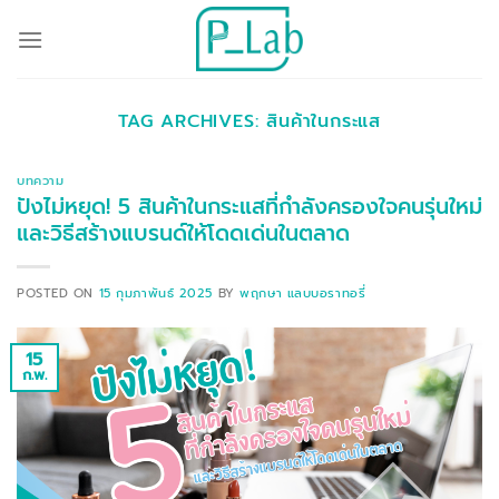
ข้าม
ไป
ยัง
เนื้อหา
TAG ARCHIVES:
สินค้าในกระแส
บทความ
ปังไม่หยุด! 5 สินค้าในกระแสที่กำลังครองใจคนรุ่นใหม่
และวิธีสร้างแบรนด์ให้โดดเด่นในตลาด
POSTED ON
15 กุมภาพันธ์ 2025
BY
พฤกษา แลบบอราทอรี่
15
ก.พ.