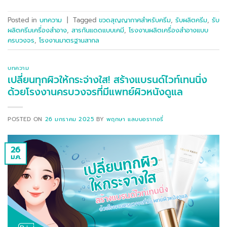
Posted in
บทความ
|
Tagged
ขวดสุญญากาศสำหรับครีม
,
รับผลิตครีม
,
รับ
ผลิตครีมเครื่องสำอาง
,
สารกันแดดแบบเคมี
,
โรงงานผลิตเครื่องสำอางแบบ
ครบวงจร
,
โรงงานมาตรฐานสากล
บทความ
เปลี่ยนทุกผิวให้กระจ่างใส! สร้างแบรนด์ไวท์เทนนิ่ง
ด้วยโรงงานครบวงจรที่มีแพทย์ผิวหนังดูแล
POSTED ON
26 มกราคม 2025
BY
พฤกษา แลบบอราทอรี่
26
ม.ค.