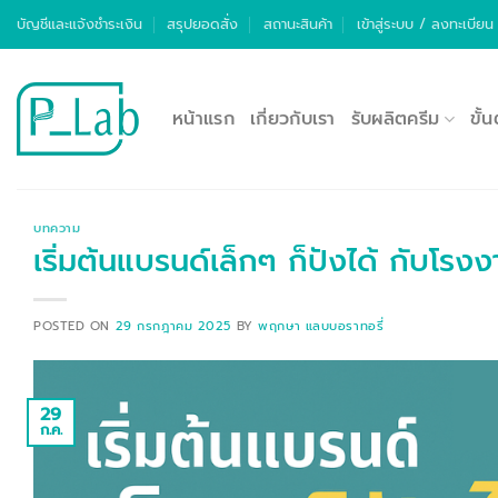
ข้าม
บัญชีและแจ้งชำระเงิน
สรุปยอดสั่ง
สถานะสินค้า
เข้าสู่ระบบ / ลงทะเบียน
ไป
ยัง
เนื้อหา
หน้าแรก
เกี่ยวกับเรา
รับผลิตครีม
ขั้
บทความ
เริ่มต้นแบรนด์เล็กๆ ก็ปังได้ กับโรง
POSTED ON
29 กรกฎาคม 2025
BY
พฤกษา แลบบอราทอรี่
29
ก.ค.