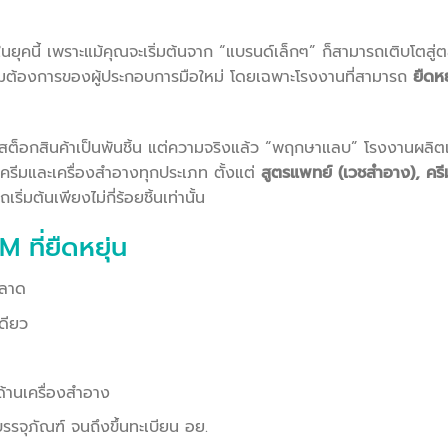
นยุคนี้ เพราะแม้คุณจะเริ่มต้นจาก “แบรนด์เล็กๆ” ก็สามารถเติบโตสู่
วามต้องการของผู้ประกอบการมือใหม่ โดยเฉพาะโรงงานที่สามารถ
ยืดหย
ต็อกสินค้าเป็นพันชิ้น แต่ความจริงแล้ว “พฤกษาแลบ” โรงงานผลิตเ
รีมและเครื่องสำอางทุกประเภท ตั้งแต่
สูตรแพทย์ (เวชสำอาง), คร
ริ่มต้นเพียงไม่กี่ร้อยชิ้นเท่านั้น
ที่ยืดหยุ่น
ตลาด
ดียว
ด้านเครื่องสำอาง
บรรจุภัณฑ์ จนถึงขึ้นทะเบียน อย.