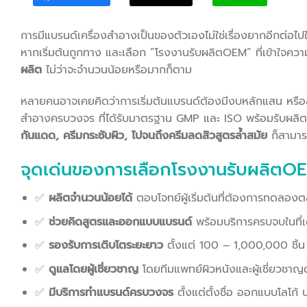
การมีแบรนด์เครื่องสำอางเป็นของตัวเองไม่ใช่เรื่องยากอีกต่อไปใ
หากเริ่มต้นถูกทาง และเลือก “โรงงานรับผลิตOEM” ที่เข้าใจค
ผลิต
ไม่ว่าจะจำนวนน้อยหรือมากก็ตาม
หลายคนอาจเคยคิดว่าการเริ่มต้นแบรนด์ต้องมีงบหลักแสน หรือส
สำอางครบวงจร ที่ได้รับมาตรฐาน GMP และ ISO พร้อมรับผลิตค
กันแดด, ครีมกระชับผิว, ไปจนถึงครีมลดสิวสูตรล้ำสมัย
ก็สามารถเ
จุดเด่นของการเลือกโรงงานรับผลิตOEM 
✅
ผลิตจำนวนน้อยได้
ตอบโจทย์ผู้เริ่มต้นที่ต้องการทดลอง
✅
ช่วยคิดสูตรและออกแบบแบรนด์
พร้อมบริการครบจบในที่เ
✅
รองรับการเติบโตระยะยาว
ตั้งแต่ 100 – 1,000,000 ชิ้น
✅
ดูแลโดยผู้เชี่ยวชาญ
โดยทีมแพทย์ผิวหนังและผู้เชี่ยวชาญ
✅
มีบริการทำแบรนด์ครบวงจร
ตั้งแต่ตั้งชื่อ ออกแบบโลโก้ 