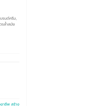
บรนด์ครีม,
ตรล้ำสมัย
าชีพ สร้าง