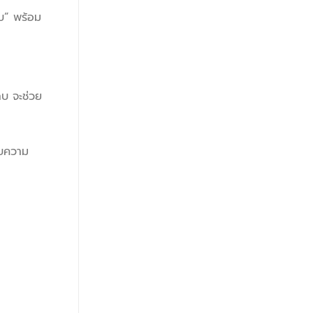
บ” พร้อม
บ จะช่วย
สบความ