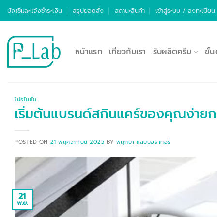
ข้าม
บัญชีและแจ้งชำระเงิน
สรุปยอดสั่ง
สถานะสินค้า
เข้าสู่ระบบ / ลงทะเบียน
ไป
ยัง
เนื้อหา
หน้าแรก
เกี่ยวกับเรา
รับผลิตครีม
ขั้
โปรโมชั่น
เริ่มต้นแบรนด์สกินแคร์ของคุณง่ายกว่
POSTED ON
21 พฤศจิกายน 2025
BY
พฤกษา แลบบอราทอรี่
21
พ.ย.