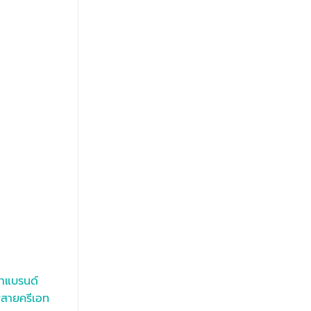
ำแบรนด์
สายครีเอท