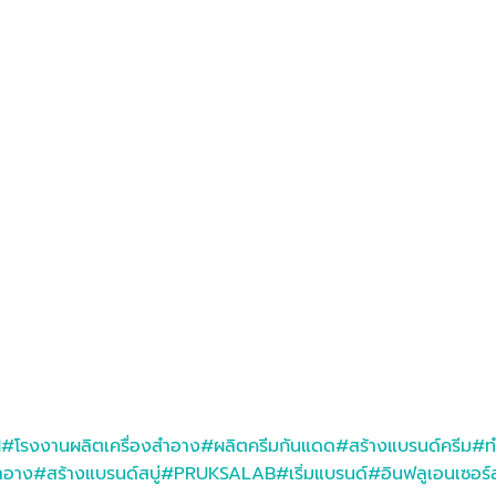
M
#โรงงานผลิตเครื่องสำอาง
#ผลิตครีมกันแดด
#สร้างแบรนด์ครีม
#ท
ำอาง
#สร้างแบรนด์สบู่
#PRUKSALAB
#เริ่มแบรนด์
#อินฟลูเอนเซอร์