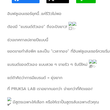
อินฟลูเอนเซอร์ยุคนี้…แค่รีวิวไม่พอ
ต้องมี “แบรนด์ตัวเอง” ถึงจะปังยาว!
ช่วงเทศกาลปลายปีแบบนี้
ยอดขายกำลังพีค และเป็น “เวลาทอง” ที่อินฟลูเอนเซอร์ควรเริ่ม
แบรนด์ของตัวเอง แบบสวย ๆ ขายรัว ๆ รับปีใหม่
แต่ถ้าคิดว่าการมีแบรนด์ = ยุ่งยาก
ที่ PRUKSA LAB เราอยากบอกว่า ง่ายกว่าที่คิดเยอะ!
มีสูตรเฉพาะให้เลือก หรือให้เราปั้นสูตรลับเฉพาะตัวคุณ