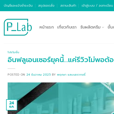
ข้าม
บัญชีและแจ้งชำระเงิน
สรุปยอดสั่ง
สถานะสินค้า
เข้าสู่ระบบ / ลงทะเบียน
ไป
ยัง
เนื้อหา
หน้าแรก
เกี่ยวกับเรา
รับผลิตครีม
ขั้
โปรโมชั่น
อินฟลูเอนเซอร์ยุคนี้…แค่รีวิวไม่พอต
POSTED ON
24 ธันวาคม 2025
BY
พฤกษา แลบบอราทอรี่
24
ธ.ค.