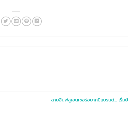
สายอินฟลูเอนเซอร์อยากมีแบรนด์… เริ่มย