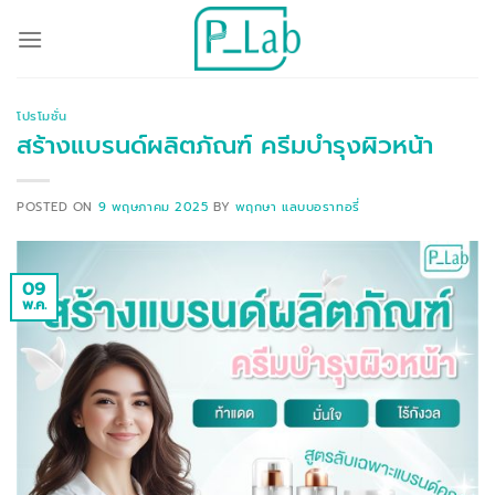
ข้าม
ไป
ยัง
เนื้อหา
โปรโมชั่น
สร้างแบรนด์ผลิตภัณฑ์ ครีมบำรุงผิวหน้า
POSTED ON
9 พฤษภาคม 2025
BY
พฤกษา แลบบอราทอรี่
09
พ.ค.