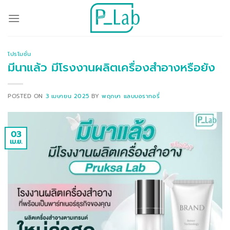
ข้าม
ไป
ยัง
เนื้อหา
โปรโมชั่น
มีนาแล้ว มีโรงงานผลิตเครื่องสำอางหรือยัง
POSTED ON
3 เมษายน 2025
BY
พฤกษา แลบบอราทอรี่
03
เม.ย.