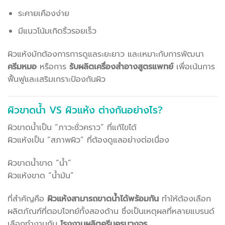
ระคายเคืองง่าย
มีแนวโน้มเกิดริ้วรอยเร็ว
ผิวแห้งมักต้องการการดูแลระยะยาว และเหมาะกับการพัฒนา
ครีมหมอ
หรือการ
รับผลิตเครื่องสำอางสูตรแพทย์
เพื่อเน้นการ
ฟื้นฟูและเสริมเกราะป้องกันผิว
ผิวขาดน้ำ VS ผิวแห้ง ต่างกันอย่างไร?
ผิวขาดน้ำเป็น “ภาวะชั่วคราว” ที่แก้ไขได้
ผิวแห้งเป็น “สภาพผิว” ที่ต้องดูแลอย่างต่อเนื่อง
ผิวขาดน้ำขาด “น้ำ”
ผิวแห้งขาด “น้ำมัน”
ที่สำคัญคือ
ผิวแห้งสามารถขาดน้ำได้พร้อมกัน
ทำให้ต้องเลือก
ผลิตภัณฑ์ที่ตอบโจทย์ทั้งสองด้าน ซึ่งเป็นเหตุผลที่หลายแบรนด์
เลือกทำงานกับ
โรงงานผลิตครีมครบวงจร