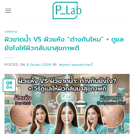
ข้าม
ไป
ยัง
เนื้อหา
บทความ
ผิวขาดน้ำ VS ผิวแห้ง “ต่างกันไหม” + ดูแล
ยังไงให้ผิวกลับมาสุขภาพดี
POSTED ON
6 มีนาคม 2026
BY
พฤกษา แลบบอราทอรี่
06
มี.ค.