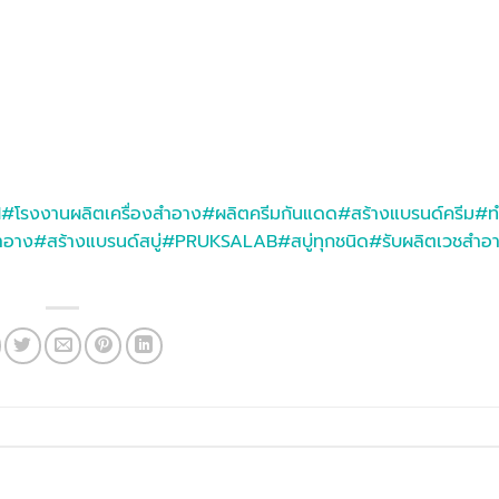
M
#โรงงานผลิตเครื่องสำอาง
#ผลิตครีมกันแดด
#สร้างแบรนด์ครีม
#ท
ำอาง
#สร้างแบรนด์สบู่
#PRUKSALAB
#สบู่ทุกชนิด
#รับผลิตเวชสำอ