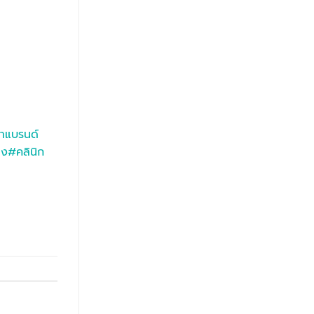
ำแบรนด์
าง
#คลินิก