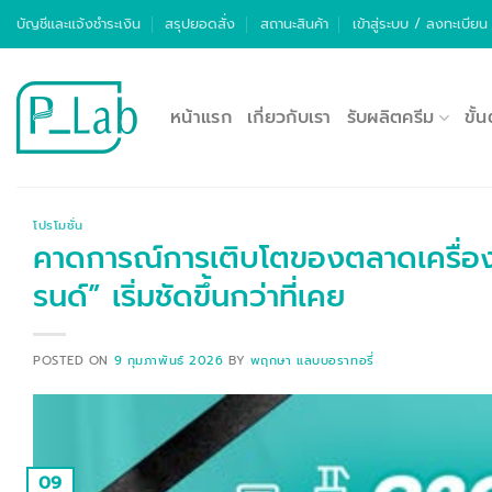
ข้าม
บัญชีและแจ้งชำระเงิน
สรุปยอดสั่ง
สถานะสินค้า
เข้าสู่ระบบ / ลงทะเบียน
ไป
ยัง
เนื้อหา
หน้าแรก
เกี่ยวกับเรา
รับผลิตครีม
ขั้
โปรโมชั่น
คาดการณ์การเติบโตของตลาดเครื่องส
รนด์” เริ่มชัดขึ้นกว่าที่เคย
POSTED ON
9 กุมภาพันธ์ 2026
BY
พฤกษา แลบบอราทอรี่
09