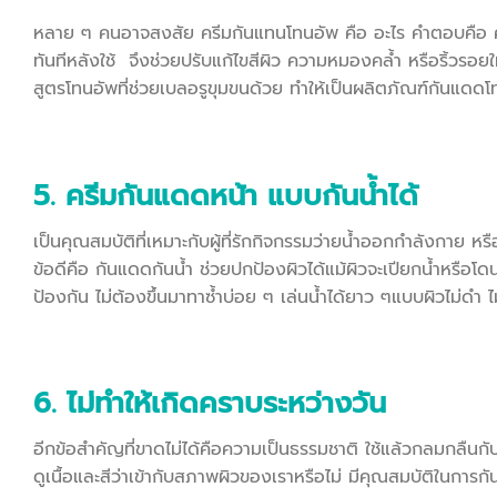
หลาย ๆ คนอาจสงสัย ครีมกันแทนโทนอัพ คือ อะไร คำตอบคือ ครีมก
ทันทีหลังใช้ จึงช่วยปรับแก้ไขสีผิว ความหมองคล้ำ หรือริ้วรอย
สูตรโทนอัพที่ช่วยเบลอรูขุมขนด้วย ทำให้เป็นผลิตภัณฑ์กันแดดโ
5. ครีมกันแดดหน้า แบบกันน้ำได้
เป็นคุณสมบัติที่เหมาะกับผู้ที่รักกิจกรรมว่ายน้ำออกกำลังกาย ห
ข้อดีคือ กันแดดกันน้ำ ช่วยปกป้องผิวได้แม้ผิวจะเปียกน้ำหรือโดนเ
ป้องกัน ไม่ต้องขึ้นมาทาซ้ำบ่อย ๆ เล่นน้ำได้ยาว ๆแบบผิวไม่ดำ ไม
6. ไม่ทำให้เกิดคราบระหว่างวัน
อีกข้อสำคัญที่ขาดไม่ได้คือความเป็นธรรมชาติ ใช้แล้วกลมกลืนกั
ดูเนื้อและสีว่าเข้ากับสภาพผิวของเราหรือไม่ มีคุณสมบัติในการ