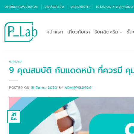
ข้าม
บัญชีและแจ้งชำระเงิน
สรุปยอดสั่ง
สถานะสินค้า
เข้าสู่ระบบ / ลงทะเบียน
ไป
ยัง
เนื้อหา
หน้าแรก
เกี่ยวกับเรา
รับผลิตครีม
ขั้
บทความ
9 คุณสมบัติ กันแดดหน้า ที่ควรมี คุ
POSTED ON
31 มีนาคม 2020
BY
ADM@PSL2020
31
มี.ค.