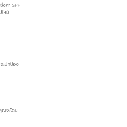
ึ่งค่า SPF
่ไหม้
ี่จะปกป้อง
่คุณจะโดน