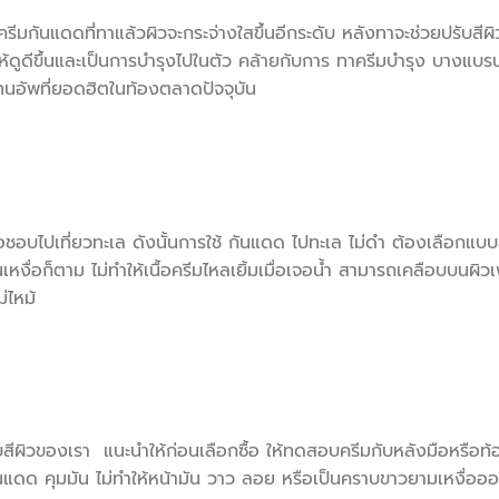
ันแดดที่ทาแล้วผิวจะกระจ่างใสขึ้นอีกระดับ หลังทาจะช่วยปรับสีผิวใ
ให้ดูดีขึ้นและเป็นการบำรุงไปในตัว คล้ายกับการ ทาครีมบำรุง บางแบร
ทนอัพที่ยอดฮิตในท้องตลาดปัจจุบัน
รือชอบไปเที่ยวทะเล ดังนั้นการใช้ กันแดด ไปทะเล ไม่ดำ ต้องเลือกแบบ
หงื่อก็ตาม ไม่ทำให้เนื้อครีมไหลเยิ้มเมื่อเจอน้ำ สามารถเคลือบบนผิวเ
่ไหม้
บสีผิวของเรา แนะนำให้ก่อนเลือกซื้อ ให้ทดสอบครีมกับหลังมือหรือท้
กันแดด คุมมัน ไม่ทำให้หน้ามัน วาว ลอย หรือเป็นคราบขาวยามเหงื่ออ