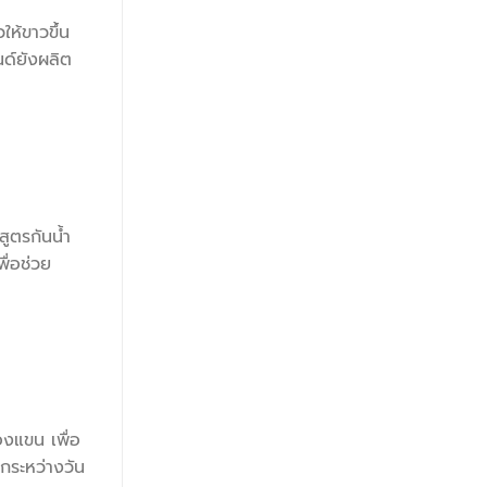
ห้ขาวขึ้น
นด์ยังผลิต
สูตรกันน้ำ
พื่อช่วย
องแขน เพื่อ
อกระหว่างวัน