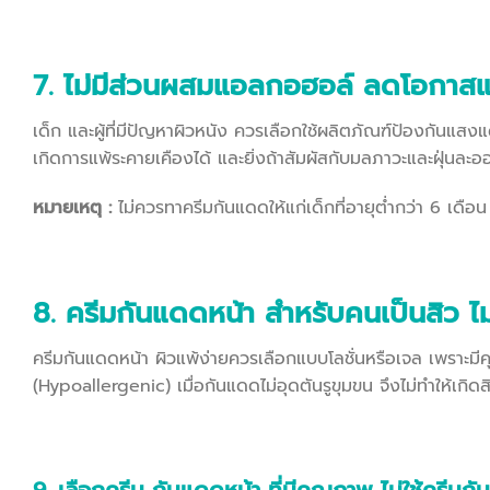
7. ไม่มีส่วนผสมแอลกอฮอล์ ลดโอกาสแ
เด็ก และผู้ที่มีปัญหาผิวหนัง ควรเลือกใช้ผลิตภัณฑ์ป้องกันแ
เกิดการแพ้ระคายเคืองได้ และยิ่งถ้าสัมผัสกับมลภาวะและฝุ่นล
หมายเหตุ
:
ไม่ควรทาครีมกันแดดให้แก่เด็กที่อายุต่ำกว่า 6 เดือน
8. ครีมกันแดดหน้า สำหรับคนเป็นสิว ไม
ครีมกันแดดหน้า ผิวแพ้ง่ายควรเลือกแบบโลชั่นหรือเจล เพราะมี
(Hypoallergenic) เมื่อกันแดดไม่อุดตันรูขุมขน จึงไม่ทำให้เกิดสิว