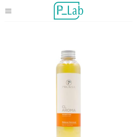
跳
到
内
容