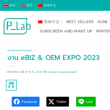
跳
泰语
英语
简体中文
到
内
容
简体中文
BEST SELLERS
ACNE
SUNSCREEN AND MAKE UP
WHITE
ข่าวสารและกิจกรรม
งาน eBIZ & OEM EXPO 2023
POSTED ON
8 9 月 2023
BY
พฤกษา แลบบอราทอรี่
08
9 月
Facebook
Twitter
Line