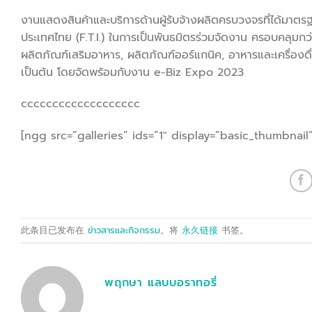
งานแสดงสินค้าและบริการด้านผู้รับจ้างผลิตครบวงจรที่ได้มา
ประเทศไทย (F.T.I.) ในการเป็นพันธมิตรร่วมจัดงาน ครอบคลุมกว่
ผลิตภัณฑ์เสริมอาหาร, ผลิตภัณฑ์ออร์แกนิค, อาหารและเครื่องด
เป็นต้น โดยจัดพร้อมกับงาน e-Biz Expo 2023
ccccccccccccccccccc
[ngg src=”galleries” ids=”1″ display=”basic_thumbnai
此条目已发布在
ข่าวสารและกิจกรรม
。将
永久链接
书签。
พฤกษา แลบบอราทอรี่