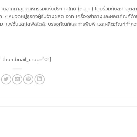
ตรฐานจากภาอุตสาหกรรมแห่งประเทศไทย (ส.อ.ท.) โดยร่วมกับสภาอุต
า 7 หมวดหมู่ธุรกิจผู้รับจ้างผลิต อาทิ เครื่องสำอางและผลิตภัณฑ์ด
ื่ม, แฟชั่นและไลฟ์สไตล์, บรรจุภัณฑ์และการพิมพ์ และผลิตภัณฑ์ทำค
l” thumbnail_crop=”0″]