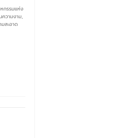
สาหกรรมแห่ง
้านความงาม,
วามสะอาด