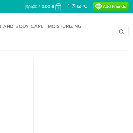
购物车 /
0.00
฿
0
R AND BODY CARE
MOISTURIZING